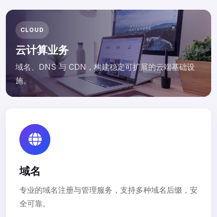
CLOUD
云计算业务
域名、DNS 与 CDN，构建稳定可扩展的云端基础设
施。
域名
专业的域名注册与管理服务，支持多种域名后缀，安
全可靠。