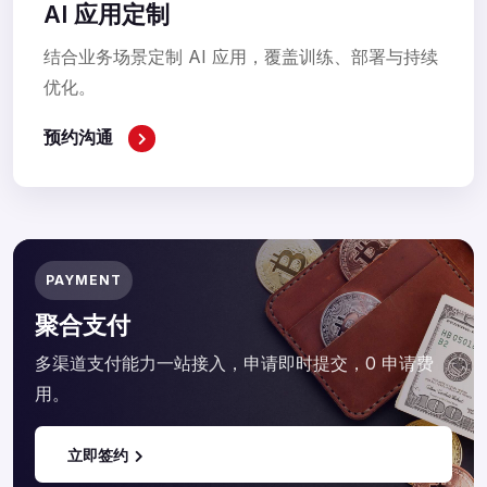
AI 应用定制
结合业务场景定制 AI 应用，覆盖训练、部署与持续
优化。
预约沟通
PAYMENT
聚合支付
多渠道支付能力一站接入，申请即时提交，0 申请费
用。
立即签约