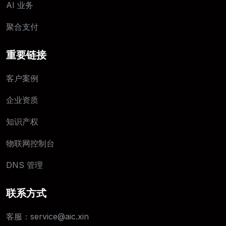
AI 业务
聚合支付
重要链接
客户案例
企业资质
知识产权
物联网控制台
DNS 管理
联系方式
客服：
service@aic.xin