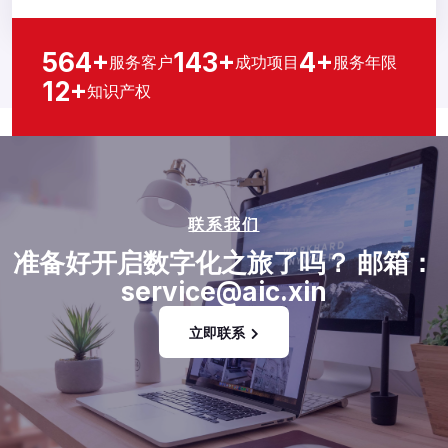
993
+
252
+
8
+
服务客户
成功项目
服务年限
21
+
知识产权
联系我们
准备好开启数字化之旅了吗？
邮箱：
service@aic.xin
立即联系