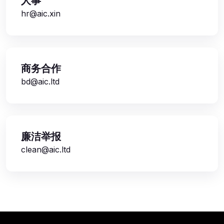
人事
hr@aic.xin
商务合作
bd@aic.ltd
廉洁举报
clean@aic.ltd