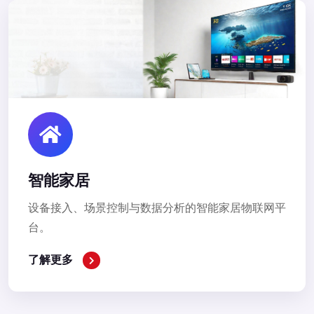
智能家居
设备接入、场景控制与数据分析的智能家居物联网平
台。
了解更多