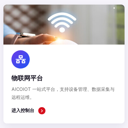
物联网平台
AICOIOT 一站式平台，支持设备管理、数据采集与
远程运维。
进入控制台