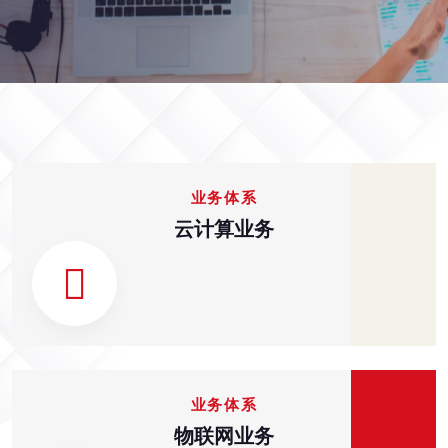
业务体系
云计算业务
业务体系
物联网业务